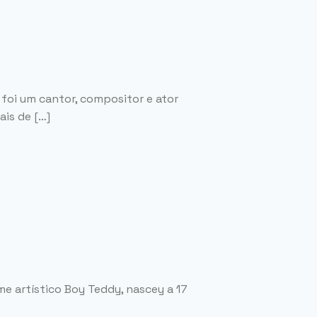
 foi um cantor, compositor e ator
ais de […]
e artístico Boy Teddy, nascey a 17