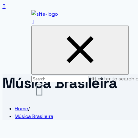
Música Brasileira
Hit enter to search 
Home
/
Música Brasileira