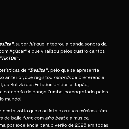
esliza
”
, super
hit
que integrou a banda sonora da
om Açúcar” e que viralizou pelos quatro cantos
“TIKTOK”.
terísticas de
“
Desliza
”,
pelo que se apresenta
o anterior, que registou
records
de preferência
il, da Bolívia aos Estados Unidos e Japão,
a categoria de dança Zumba, coreografado pelos
 do mundo!
 nesta volta que o artista e as suas músicas têm
a de baile
funk
com
afro beat
e a música
ema por excelência para o verão de 2025 em todas